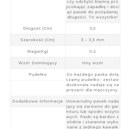
czy odchylić klamrę prz
yciskając zapadkę i doci
ąć pasek do pożądanej
długości. To wszystko!
Długość (cm)
3,5
Szerokość (cm)
3 – 3,5 mm
Waga(kg)
0,2
Wzór Dominujący
Inny wzór
Pudełko
Do każdego paska dołą
czamy pudełko- zestaw
doskonale nadaje się na
prezent dla mężczyzny.
Dodatkowe Informacje
Uniwersalny pasek nada
jący się zarówno do gar
nituru lub spodni wizyto
wych. Paski są bardzo s
olidnie i starannie wyko
nane z jednego kawałk