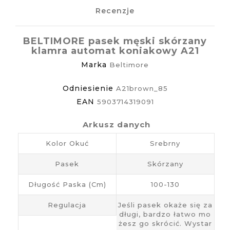
Recenzje
BELTIMORE pasek męski skórzany
klamra automat koniakowy A21
Marka
Beltimore
Odniesienie
A21brown_85
EAN
5903714319091
Arkusz danych
Kolor Okuć
Srebrny
Pasek
Skórzany
Długość Paska (cm)
100-130
Regulacja
Jeśli pasek okaże się za
długi, bardzo łatwo mo
żesz go skrócić. Wystar