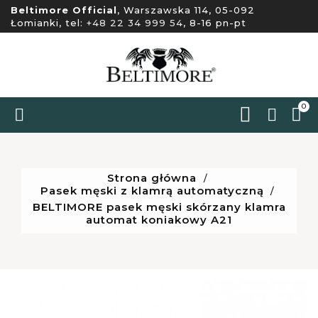
Beltimore Official
, Warszawska 114, 05-092
Łomianki, tel:
+48 22 34 999 54
, 8-16 pn-pt
0


Strona główna
Pasek męski z klamrą automatyczną
BELTIMORE pasek męski skórzany klamra
automat koniakowy A21