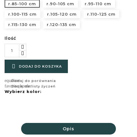
r.85-100 cm
r.90-105 cm
r.95-110 cm
r.100-115 cm
r.105-120 cm
r.110-125 cm
r.115-130 cm
r.120-135 cm
Ilość

DODAJ DO KOSZYKA
equalizer
Dodaj do porównania
favorite_border
Dodaj do listy życzeń
Wybierz kolor:
Opis