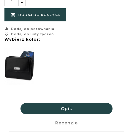

DODAJ DO KOSZYKA
equalizer
Dodaj do porównania
favorite_border
Dodaj do listy życzeń
Wybierz kolor:
Opis
Recenzje