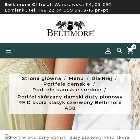
Beltimore Official
, Warszawska 114, 05-092
Łomianki, tel:
+48 22 34 999 54
, 8-16 pn-pt
0


Strona główna
Menu
Dla Niej
Portfele damskie
Portfele damskie średnie
Portfel skórzany damski duży pionowy
RFiD skóra klasyk czerwony Beltimore
A08