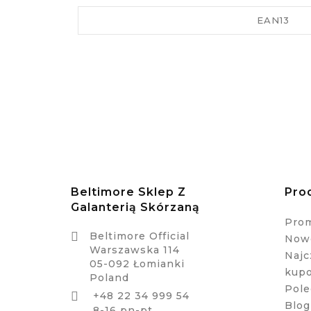
EAN13
Beltimore Sklep Z
Pro
Galanterią Skórzaną
Pro

Beltimore Official
Nowe
Warszawska 114
Najc
05-092 Łomianki
kup
Poland
Pole
+48 22 34 999 54

Blog
8-16 pn-pt