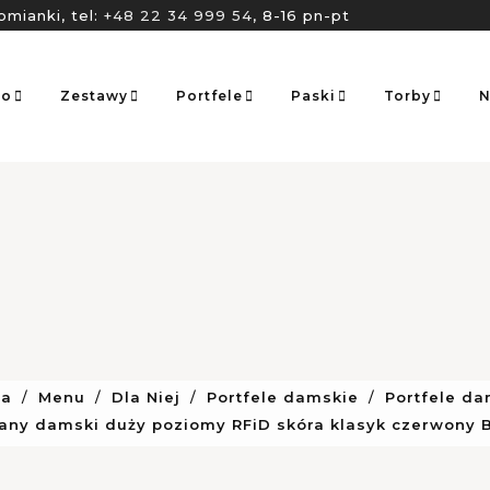
omianki, tel:
+48 22 34 999 54
, 8-16 pn-pt
go
Zestawy
Portfele
Paski
Torby
N
na
Menu
Dla Niej
Portfele damskie
Portfele d
zany damski duży poziomy RFiD skóra klasyk czerwony 