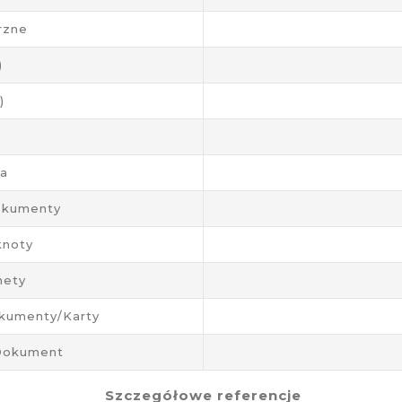
rzne
)
)
ja
okumenty
knoty
nety
kumenty/karty
/dokument
Szczegółowe referencje