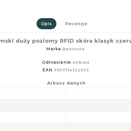
Opis
Recenzje
amski duży poziomy RFiD skóra klasyk cze
Marka
Beltimore
Odniesienie
A06red
EAN
5903714322633
Arkusz danych