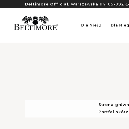
Beltimore Official
, Warszawska 114, 05-092 Ł
Dla Niej
Dla Nie
Strona głów
Portfel skór