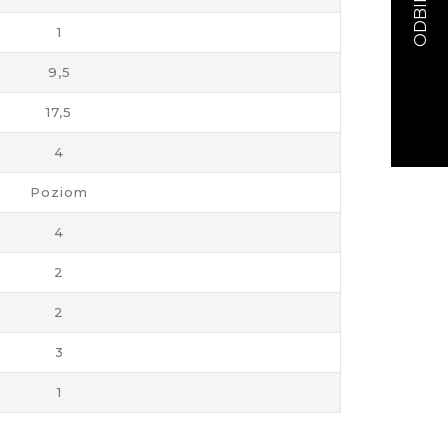
1
9,5
17,5
4
Poziom
4
2
2
3
1