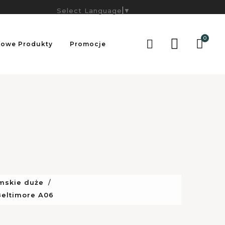
Select Language
▼
0

owe Produkty
Promocje
amskie duże
Beltimore A06