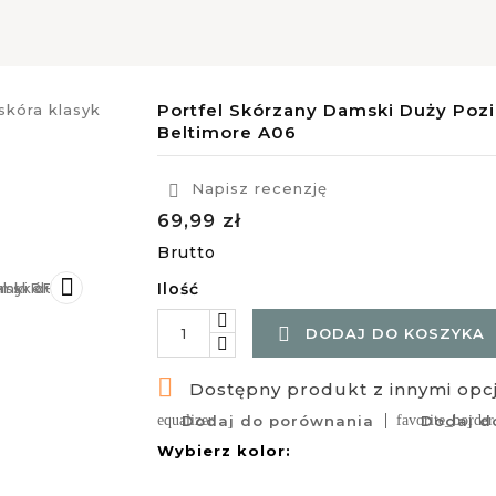
Portfel Skórzany Damski Duży Poz
Beltimore A06
Napisz recenzję

69,99 zł
Brutto

Ilość

DODAJ DO KOSZYKA

Dostępny produkt z innymi opc
equalizer
Dodaj do porównania
favorite_border
Dodaj do
Wybierz kolor: