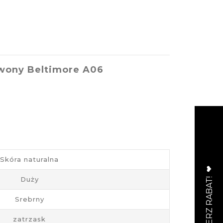
rwony Beltimore A06
Skóra naturalna
Duży
Srebrny
zatrzask