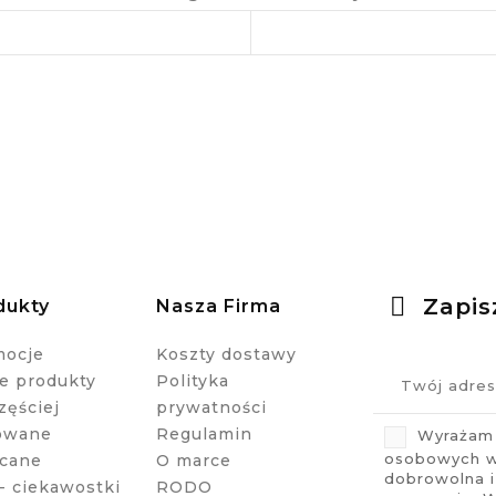
Zapis
dukty
Nasza Firma
mocje
Koszty dostawy
 produkty
Polityka
zęściej
prywatności
owane
Regulamin
Wyrażam 
osobowych w 
cane
O marce
dobrowolna 
- ciekawostki
RODO